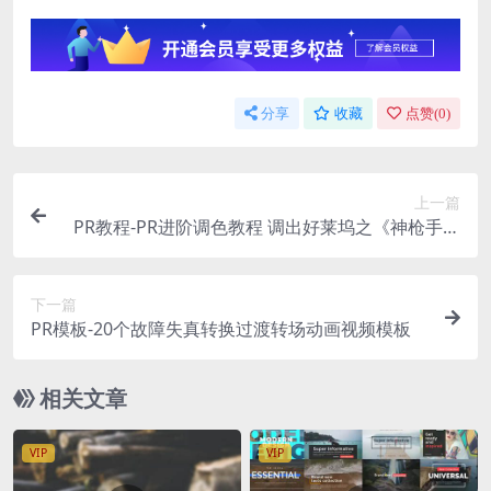
分享
收藏
点赞(
0
)
上一篇
PR教程-PR进阶调色教程 调出好莱坞之《神枪手之
死》
下一篇
PR模板-20个故障失真转换过渡转场动画视频模板
相关文章
VIP
VIP