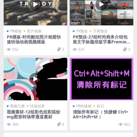
PR模板
照片相册
PR预设
字幕预设
PR模板-时尚酷炫照片相册快
PR预设-27组时尚商务介绍包
速转场动画视频模板
装文字标题排版字幕Premier
e动画
552
3
531
3
视频元素
转场划屏
PR快捷键
标记
视频素材-12组彩色炫彩缤纷
清除所有标记（ 快捷键 Ctrl+
mg图形转场带通道素材
Alt+Shift+M ）
303
0
602