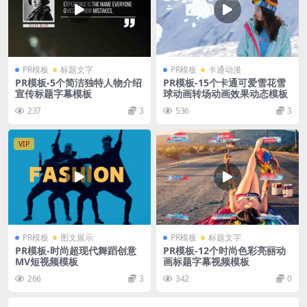
PR模板
标题文字
PR模板
卡通动漫
PR模板-5个简洁独特人物介绍
PR模板-15个卡通可爱雪花雪
宣传标题字幕模板
球动画转场动画效果动态模板
237
3
536
3
VIP
PR模板
图文展示
PR模板
标题文字
PR模板-时尚超现代舞蹈创意
PR模板-12个时尚色彩亮丽动
MV短视频模板
画标题字幕视频模板
266
3
342
0