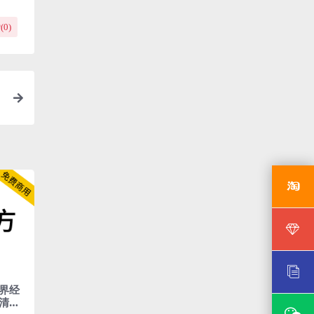
(
0
)
界经
清晰