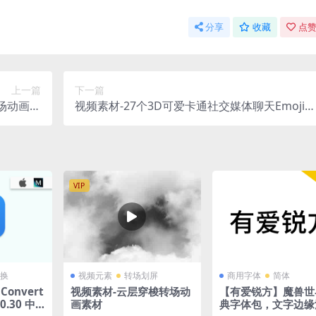
分享
收藏
点赞
上一篇
下一篇
场动画过
视频素材-27个3D可爱卡通社交媒体聊天Emoji表
视频模板
情动画高清视频素材
VIP
换
视频元素
转场划屏
商用字体
简体
 Convert
视频素材-云层穿梭转场动
【有爱锐方】魔兽世
.0.30 中
画素材
典字体包，文字边缘