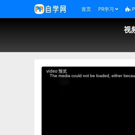
首页
PR学习
视
This
video 预览
is
a
The media could not be loaded, either becaus
modal
window.