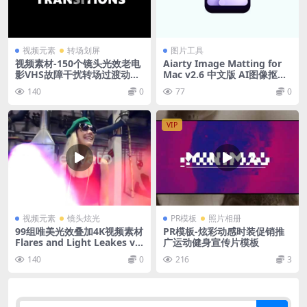
视频元素
转场划屏
图片工具
视频素材-150个镜头光效老电
Aiarty Image Matting for
影VHS故障干扰转场过渡动画
Mac v2.6 中文版 AI图像抠图
Transitions
软件
140
0
77
0
VIP
视频元素
镜头炫光
PR模板
照片相册
99组唯美光效叠加4K视频素材
PR模板-炫彩动感时装促销推
Flares and Light Leakes vo
广运动健身宣传片模板
l.1
140
0
216
3