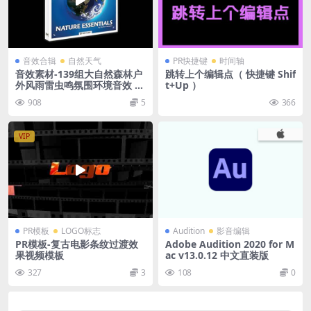
音效合辑
自然天气
PR快捷键
时间轴
音效素材-139组大自然森林户
跳转上个编辑点（ 快捷键 Shif
外风雨雷虫鸣氛围环境音效 B
t+Up ）
oom Library – Nature Esse
908
5
366
ntials
VIP
PR模板
LOGO标志
Audition
影音编辑
PR模板-复古电影条纹过渡效
Adobe Audition 2020 for M
果视频模板
ac v13.0.12 中文直装版
327
3
108
0