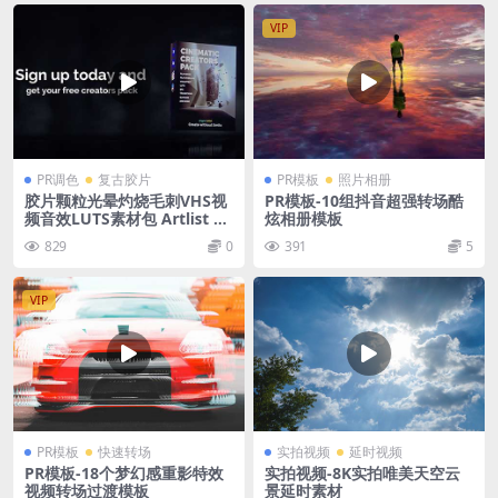
VIP
PR调色
复古胶片
PR模板
照片相册
胶片颗粒光晕灼烧毛刺VHS视
PR模板-10组抖音超强转场酷
频音效LUTS素材包 Artlist –
炫相册模板
Cinematic Creator Pack 20
829
0
391
5
20
VIP
PR模板
快速转场
实拍视频
延时视频
PR模板-18个梦幻感重影特效
实拍视频-8K实拍唯美天空云
视频转场过渡模板
景延时素材