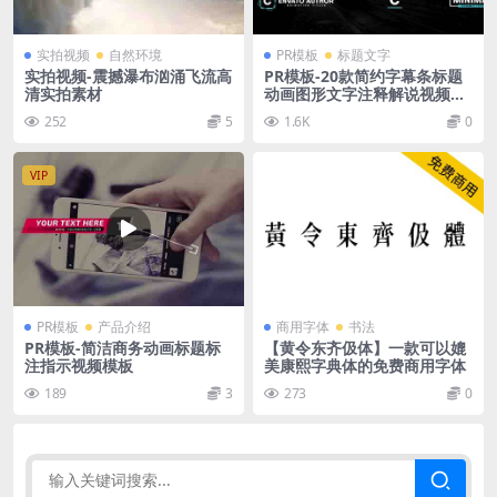
实拍视频
自然环境
PR模板
标题文字
实拍视频-震撼瀑布汹涌飞流高
PR模板-20款简约字幕条标题
清实拍素材
动画图形文字注释解说视频模
板
252
5
1.6K
0
VIP
PR模板
产品介绍
商用字体
书法
PR模板-简洁商务动画标题标
【黄令东齐伋体】一款可以媲
注指示视频模板
美康熙字典体的免费商用字体
189
3
273
0