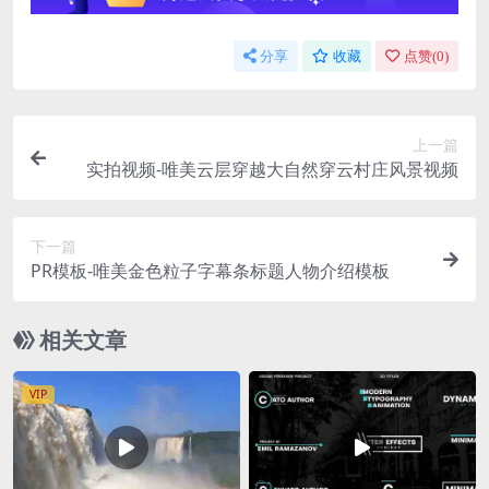
分享
收藏
点赞(
0
)
上一篇
实拍视频-唯美云层穿越大自然穿云村庄风景视频
下一篇
PR模板-唯美金色粒子字幕条标题人物介绍模板
相关文章
VIP