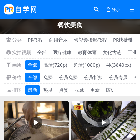
登录
餐饮美食
分类
PR教程
商用音乐
短视频摄影教程
PR快捷键
实拍视频
全部
医疗健康
教育体育
文化古迹
工业
画质
全部
高清(720p)
超清(1080p)
4k(3840px)
价格
全部
免费
会员免费
会员折扣
会员专属
永
排序
最新
热度
点赞
收藏
更新
随机
VIP