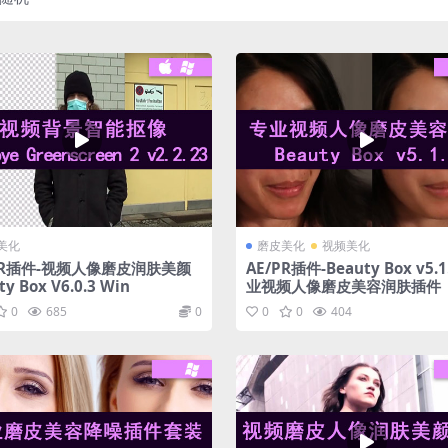
美化
磨皮美化
视频美化
PR插件-视频人像磨皮润肤美颜
AE/PR插件-Beauty Box v5.1
ty Box V6.0.3 Win
业视频人像磨皮美容润肤插件
0
685
0
0
0
404