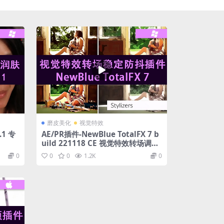
磨皮美化
视觉特效
.1 专
AE/PR插件-NewBlue TotalFX 7 b
uild 221118 CE 视觉特效转场调色
字幕稳定防抖插件 Win
0
0
0
1.2K
0