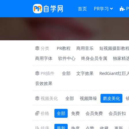
首页
PR学习
分类
PR教程
商用音乐
短视频摄影教
商用字体
软件中心
终身会员专属
独家精
PR插件
全部
文字效果
RedGiant红巨
音效效果
视频美化
全部
视频降噪
磨皮美化
价格
全部
免费
会员免费
会员折扣
排序
最新
热度
点赞
收藏
更新