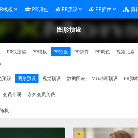
PR模板
PR调色
PR预设
PR插件
剪
图形预设
程
PR快捷键
PR模板
PR预设
PR插件
PR调色
视频元素
选
色预设
图形预设
视觉预设
数据图表
MG动画预设
PR脚
会员专属
永久会员免费
随机
VIP