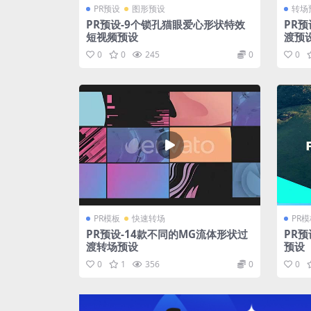
PR预设
图形预设
转场
PR预设-9个锁孔猫眼爱心形状特效
PR
短视频预设
渡预
0
0
245
0
0
PR模板
快速转场
PR
PR预设-14款不同的MG流体形状过
PR
渡转场预设
预设
0
1
356
0
0