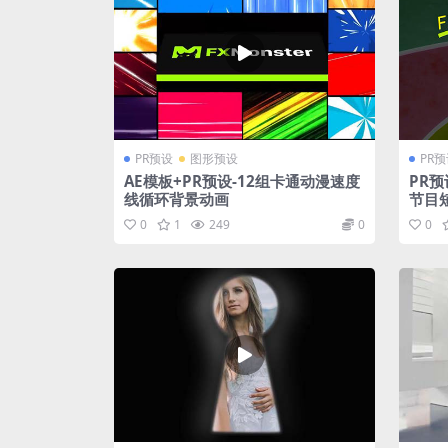
PR预设
图形预设
PR
AE模板+PR预设-12组卡通动漫速度
PR
线循环背景动画
节目
0
1
249
0
0