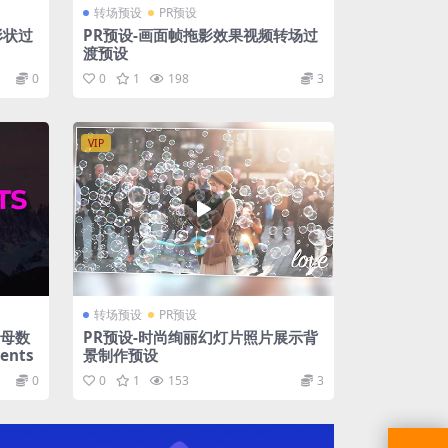
转场预设
PR预设
形状过
PR预设-画面帧拖影效果视频转场过
渡预设
0
0
1
198
3
VIP
转场预设
PR预设
字母数
PR预设-时尚绚丽幻灯片照片展示背
ents
景制作预设
0
0
1
153
3