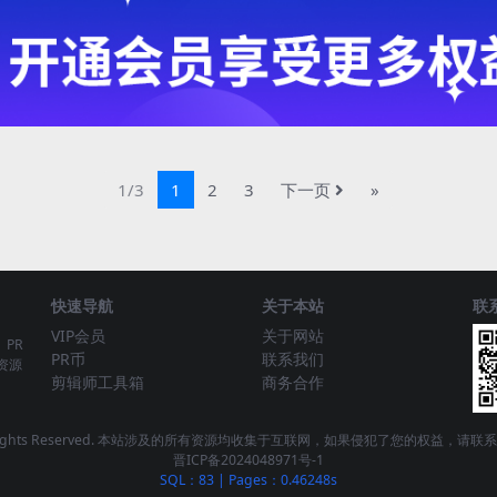
1/3
1
2
3
下一页
»
快速导航
关于本站
联
VIP会员
关于网站
、PR
PR币
联系我们
资源
剪辑师工具箱
商务合作
 - All Rights Reserved. 本站涉及的所有资源均收集于互联网，如果侵犯了您的权益，
晋ICP备2024048971号-1
SQL：83
|
Pages：0.46248s