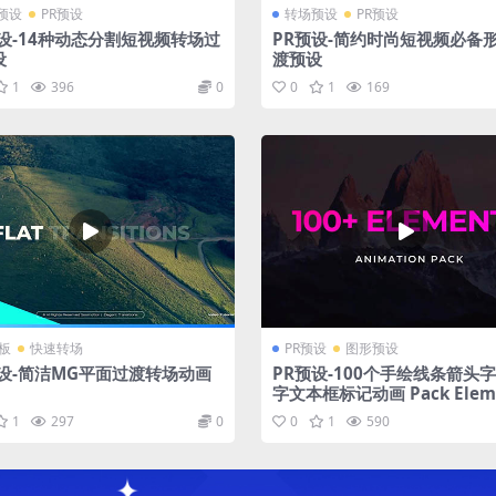
预设
PR预设
转场预设
PR预设
预设-14种动态分割短视频转场过
PR预设-简约时尚短视频必备
设
渡预设
1
396
0
0
1
169
模板
快速转场
PR预设
图形预设
预设-简洁MG平面过渡转场动画
PR预设-100个手绘线条箭头
字文本框标记动画 Pack Elem
1
297
0
0
1
590