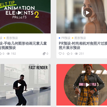
预设
图形预设
PR预设
图形预设
预设-手绘几何图形动画元素儿童
PR预设-时尚相机对焦照片过
短视频预设
照片展示预设
0
192
0
0
0
251