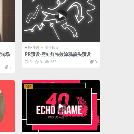
PR预设
图形预设
渡转场
PR预设-霓虹灯特效涂鸦箭头预设
0
0
383
3
5
VIP