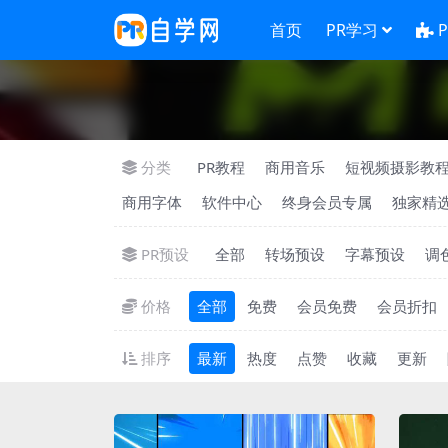
首页
PR学习
分类
PR教程
商用音乐
短视频摄影教
商用字体
软件中心
终身会员专属
独家精
PR预设
全部
转场预设
字幕预设
调
价格
全部
免费
会员免费
会员折扣
排序
最新
热度
点赞
收藏
更新