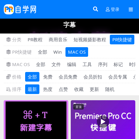
登录
字幕
分类
PR教程
商用音乐
短视频摄影教程
PR快捷键
PR快捷键
全部
Win
MAC OS
MAC OS
全部
文件
编辑
工具
序列
标记
时间
价格
全部
免费
会员免费
会员折扣
会员专属
永
排序
最新
热度
点赞
收藏
更新
随机
置顶