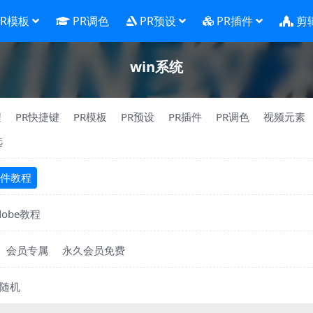
PR模板
PR调色
PR预设
PR插件
剪
win系统
程
PR快捷键
PR模板
PR预设
PR插件
PR调色
视频元素
选
件教程
dobe教程
会员专属
永久会员免费
随机