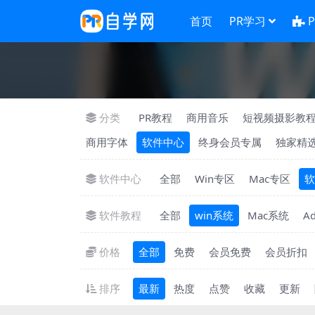
首页
PR学习
分类
PR教程
商用音乐
短视频摄影教
商用字体
软件中心
终身会员专属
独家精
软件中心
全部
Win专区
Mac专区
软
软件教程
全部
win系统
Mac系统
A
价格
全部
免费
会员免费
会员折扣
排序
最新
热度
点赞
收藏
更新