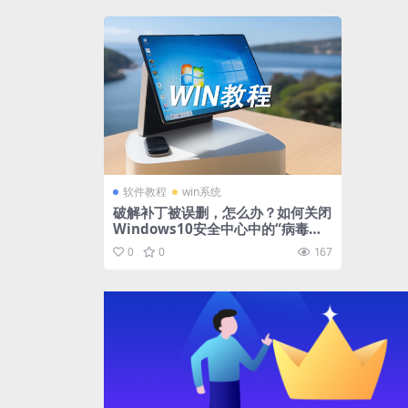
软件教程
win系统
破解补丁被误删，怎么办？如何关闭
Windows10安全中心中的“病毒和
威胁保护”！
0
0
167