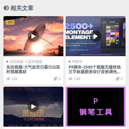
相关文章
VIP
实拍视频
延时视频
PR脚本
实拍视频-大气故宫日晷日出延
PR脚本-2500个视频无缝转场
时视频素材
文字标题图形设计音效调色分
屏特效预设包BASE V2.1
224
3
1.4K
0