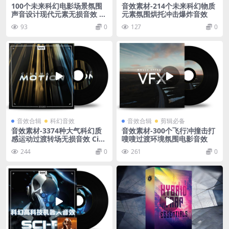
100个未来科幻电影场景氛围
音效素材-214个未来科幻物质
声音设计现代元素无损音效 In
元素氛围烘托冲击爆炸音效
vention SFX Library
93
0
127
0
音效合辑
科幻音效
音效合辑
剪辑必备
音效素材-3374种大气科幻质
音效素材-300个飞行冲撞击打
感运动过渡转场无损音效 Cine
嗖嗖过渡环境氛围电影音效
matic Motion
244
0
261
0