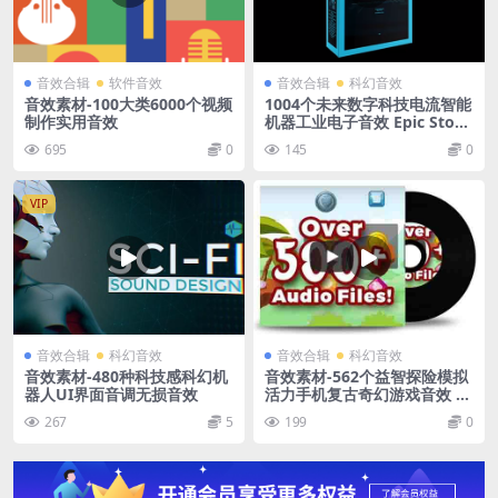
音效合辑
软件音效
音效合辑
科幻音效
音效素材-100大类6000个视频
1004个未来数字科技电流智能
制作实用音效
机器工业电子音效 Epic Stock
Media – Digital Elements
695
0
145
0
VIP
音效合辑
科幻音效
音效合辑
科幻音效
音效素材-480种科技感科幻机
音效素材-562个益智探险模拟
器人UI界面音调无损音效
活力手机复古奇幻游戏音效 E
pic Stock Media – Puzzle G
267
5
199
0
ame