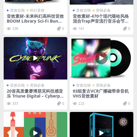
音效合辑
科幻音效
音效合辑
剪辑必备
音效素材-未来科幻高科技音效
音效素材-470个现代嘻哈风格
BOOM Library Sci-Fi Bundl
混合Trap声音流行音乐会节目
e
音乐制作工具包
339
0
161
0
音效合辑
剪辑必备
音效合辑
剪辑必备
20首高质量赛博朋克科技感音
93组复古VCR广播磁带录音机
乐 Triune Digital – Cyberpu
VHS音效素材
nk Scores
357
0
223
0