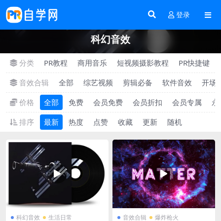
登录
科幻音效
分类
PR教程
商用音乐
短视频摄影教程
PR快捷键
音效合辑
全部
综艺视频
剪辑必备
软件音效
开场
价格
全部
免费
会员免费
会员折扣
会员专属
永
排序
最新
热度
点赞
收藏
更新
随机
科幻音效
生活日常
音效合辑
爆炸枪火