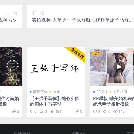
上一篇
下一篇
视频素材
实拍视频-大草原牛羊成群航拍视频草原羊马群奔
跑素材
VIP
庆
商用字体
卡通
PR模板
照片相册
现代时尚婚
【王强手写体】随心所欲
PR模板-唯美婚礼表
模板
的简体手写字型
纪念电子相册模板
3
0
0
184
0
0
0
145
快速导航
关于本站
联