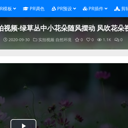
PR模板
PR调色
PR预设
PR插件
剪
拍视频-绿草丛中小花朵随风摆动 风吹花朵
2020-09-30
实拍视频
自然环境
0
0
1.1K
0