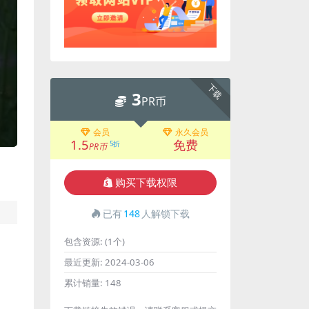
下载
3
PR币
会员
永久会员
1.5
免费
5折
PR币
购买下载权限
已有
148
人解锁下载
包含资源:
(1个)
最近更新:
2024-03-06
累计销量:
148