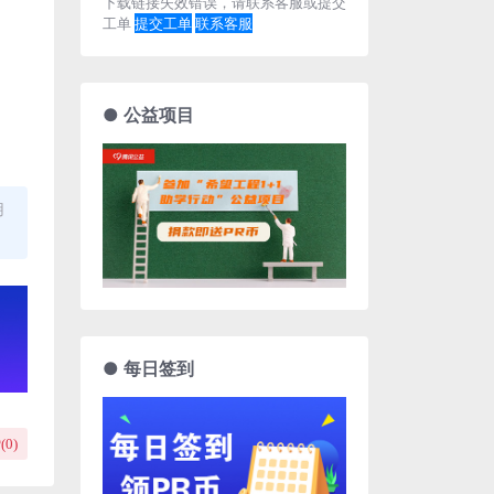
下载链接失效错误，请联系客服或提交
工单
提交工单
联系客服
● 公益项目
用
● 每日签到
(
0
)