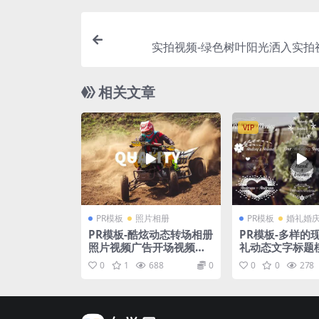
实拍视频-绿色树叶阳光洒入实拍
相关文章
VIP
PR模板
照片相册
PR模板
婚礼婚
PR模板-酷炫动态转场相册
PR模板-多样的
照片视频广告开场视频模
礼动态文字标题
板
0
1
688
0
0
0
278