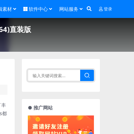
辑素材
软件中心
网站服务
登录
 (x64)直装版
了丰
● 推广网站
s都