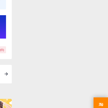
(
0
)