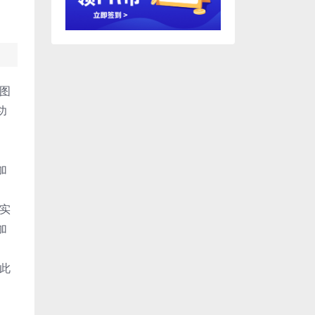
态图
功
加
中实
加
。此