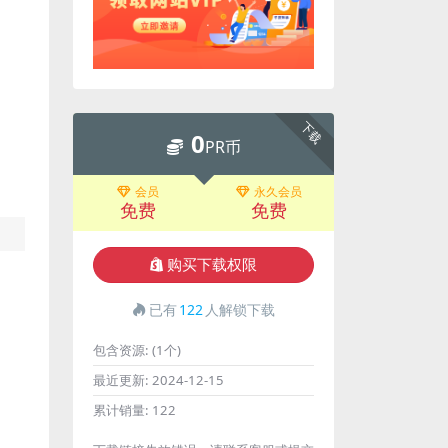
下载
0
PR币
会员
永久会员
免费
免费
购买下载权限
已有
122
人解锁下载
包含资源:
(1个)
最近更新:
2024-12-15
累计销量:
122