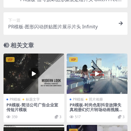
Frame
下一篇
PR模板-图形闪动拼贴图片展示片头 Infinity
相关文章
VIP
VIP
PR模板
标题文字
PR模板
照片相册
PR模板-简洁公司广告企业宣
PR模板-时尚色彩抖音故障失
传短片模板
真相册幻灯片转场动画视频模
板
359
3
517
3