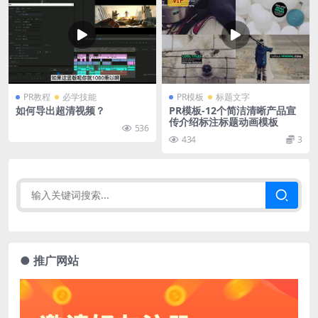
VIP
PR教程
必学技能
PR模板
标题文字
如何导出超清视频？
PR模板-12个简洁清晰产品宣
传介绍标注标题动画模板
536
434
3
● 推广网站