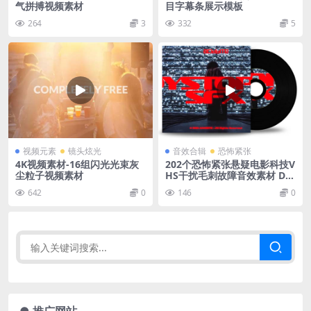
气拼搏视频素材
目字幕条展示模板
264
3
332
5
视频元素
镜头炫光
音效合辑
恐怖紧张
4K视频素材-16组闪光光束灰
202个恐怖紧张悬疑电影科技V
尘粒子视频素材
HS干扰毛刺故障音效素材 Dys
topia SFX
642
0
146
0