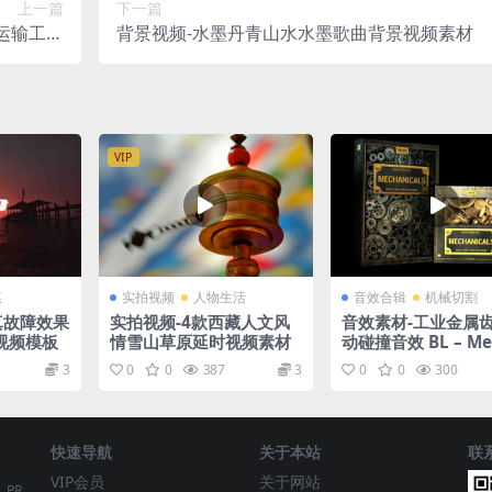
上一篇
下一篇
运输工具
背景视频-水墨丹青山水水墨歌曲背景视频素材
音效
VIP
尾
实拍视频
人物生活
音效合辑
机械切割
真故障效果
实拍视频-4款西藏人文风
音效素材-工业金属
视频模板
情雪山草原延时视频素材
动碰撞音效 BL – Me
icals Construction
3
0
0
387
3
0
0
300
WAV
快速导航
关于本站
联
VIP会员
关于网站
、PR