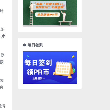
环
组织
泡水
● 每日签到
的原
接
音效
的
级清