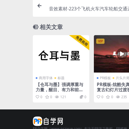
音效素材-223个飞机火车汽车轮船交通
相关文章
VIP
商用字体
标题
PR模板
片头片
【仓耳与墨】强调厚重与
PR模板-炫酷失
力量，醒目、有力和前卫
复古幻灯片过渡
的特点
0
0
121
0
0
0
235
PR自学网（www.przixue.com）专注于PR学习教程、PR模板