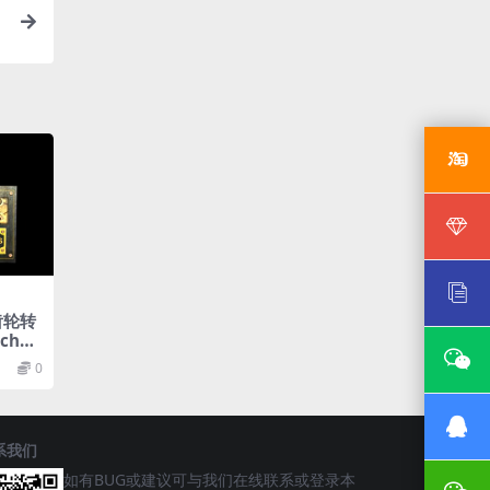
齿轮转
chan
 Kit
0
系我们
如有BUG或建议可与我们在线联系或登录本