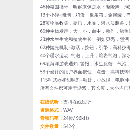
46种氛围循环，听起来像是水下隆隆声，
13个小碎–珊瑚，鸡蛋，板条箱，金属罐，
28项物品收集，硬币，水晶，潜水员装备
69种生物发声，大，小，命中，动作，鲸鱼
23种水生生物和植物生长，例如贝壳，烈
62种抛光机制–激活，按钮，引擎，高科技
40个暖水运动–气泡，上升，熔岩气泡，深
69项海洋游戏通知–警报，水生反馈，气泡
53个设计的用户界面按钮，点击，高科技
115种武器和甜味剂–动臂，小故障，电脉
所有文件都可用于游戏，其长度，大小均已
在线试听：
支持在线试听
资源格式：
WAV
音频码率：
24位/ 96kHz
文件数量：
542个