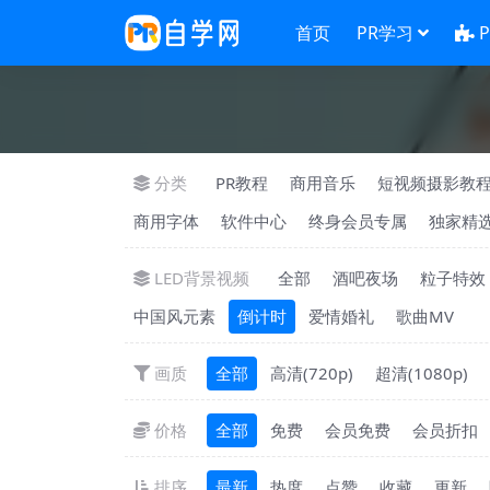
首页
PR学习
分类
PR教程
商用音乐
短视频摄影教
商用字体
软件中心
终身会员专属
独家精
LED背景视频
全部
酒吧夜场
粒子特效
中国风元素
倒计时
爱情婚礼
歌曲MV
画质
全部
高清(720p)
超清(1080p)
价格
全部
免费
会员免费
会员折扣
排序
最新
热度
点赞
收藏
更新