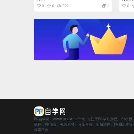
0
0
322
1
0
PR自学网（www.przixue.com）专注于PR学习教程、PR模板
插件、PR预设、视频素材、音乐音效、剪辑软件、PR知识库等
分享平台。