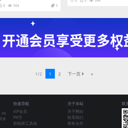
0
0
594
0
504
5
1/2
1
2
下一页
»
快速导航
关于本站
联
VIP会员
关于网站
、PR
PR币
联系我们
资源
剪辑师工具箱
商务合作