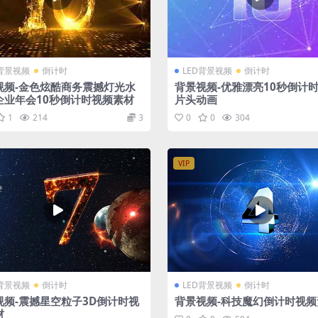
D背景视频
倒计时
LED背景视频
倒计时
视频-金色炫酷商务震撼灯光水
背景视频-优雅漂亮10秒倒计
企业年会10秒倒计时视频素材
片头动画
1
214
3
0
0
304
VIP
D背景视频
倒计时
LED背景视频
倒计时
视频-震撼星空粒子3D倒计时视
背景视频-科技魔幻倒计时视频
材