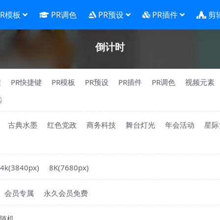
PR模板
PR调色
PR预设
PR插件
剪
倒计时
程
PR快捷键
PR模板
PR预设
PR插件
PR调色
视频元素
选
古典水墨
红色党政
商务科技
舞台灯光
年会活动
星际
4k(3840px)
8K(7680px)
会员专属
永久会员免费
随机