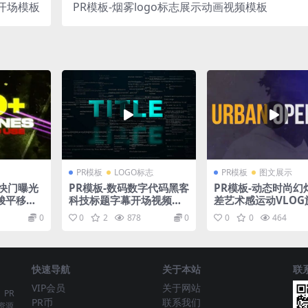
开场模板
PR模板-烟雾logo标志展示动画视频模板
PR模板
LOGO标志
PR模板
图文展示
快门曝光
PR模板-数码数字代码黑客
PR模板-动态时尚幻
梭平移转
科技标题字幕开场视频模
差艺术感运动VLOG
ILM AC
板
相册照片影集LOGO
0
0
2
878
0
0
0
464
揭示视频模板
快速导航
关于本站
联
VIP会员
关于网站
、PR
PR币
联系我们
资源