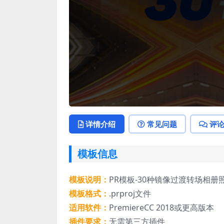
详情介绍
常见问题
评
模板信息
模板说明：
PR模板-30种镜像过渡转场相册
模板格式：
.prproj文件
适用软件：
PremiereCC 2018或更高版本
插件要求：
无需第三方插件