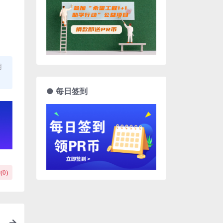
用
● 每日签到
(
0
)