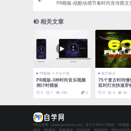
PR模板-炫酷动感节奏时尚宣传图文
相关文章
PR模板
片头片尾
胶片噪点
PR模板-3种时尚音乐视频
75个复古时尚慢
倒计时模板
延时灯光快速穿
场过渡视频素材 F
0
1
296
0
0
0
43
CENT LINES
PR自学网（www.przixue.com）专注于PR学习教程、PR模板
插件、PR预设、视频素材、音乐音效、剪辑软件、PR知识库等