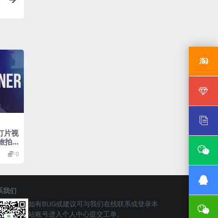
灯片视
旅拍
片头
0
系我们
如有BUG或建议可与我们在线联系或登录本
站账号进入个人中心提交工单。