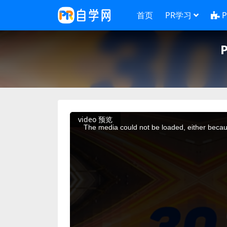
首页
PR学习
This
video 预览
is
a
The media could not be loaded, either becaus
modal
window.