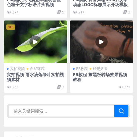
色粒子文字标语片头视频
动态LOGO标志展示开场模板
377
5
217
3
VIP
实拍视频
自然环境
PR教程
转场效果
实拍视频-雨水滴落绿叶实拍视
PR教程-擦黑板转场效果视频
频素材
教程
253
3
371