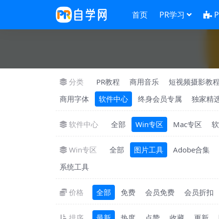
首页
PR学习
分类
PR教程
商用音乐
短视频摄影教
商用字体
软件中心
终身会员专属
独家精
软件中心
全部
Win专区
Mac专区
软
Win专区
全部
图片工具
Adobe合集
系统工具
价格
全部
免费
会员免费
会员折扣
排序
最新
热度
点赞
收藏
更新