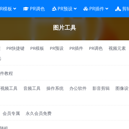
PR模板
PR调色
PR预设
PR插件
剪
图片工具
程
PR快捷键
PR模板
PR预设
PR插件
PR调色
视频元素
选
件教程
视频工具
音频工具
操作系统
办公软件
影音剪辑
图像设
会员专属
永久会员免费
随机