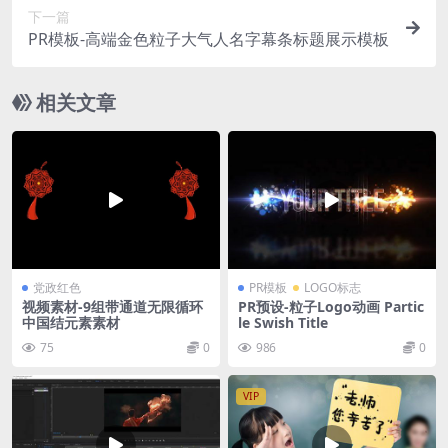
下一篇
PR模板-高端金色粒子大气人名字幕条标题展示模板
相关文章
党政红色
PR模板
LOGO标志
视频素材-9组带通道无限循环
PR预设-粒子Logo动画 Partic
中国结元素素材
le Swish Title
75
0
986
0
VIP