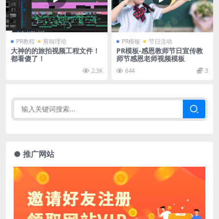
PR教程
剪辑理论
PR模板
节日活动
大神的的旅拍视频工程文件！
PR模板-感恩教师节日宣传教
都看傻了！
师节感恩老师视频模板
2.3K
644
3
● 推广网站