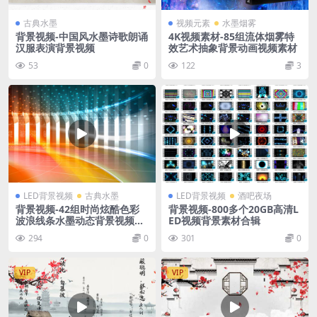
古典水墨
视频元素
水墨烟雾
背景视频-中国风水墨诗歌朗诵
4K视频素材-85组流体烟雾特
汉服表演背景视频
效艺术抽象背景动画视频素材
53
0
122
3
LED背景视频
古典水墨
LED背景视频
酒吧夜场
背景视频-42组时尚炫酷色彩
背景视频-800多个20GB高清L
波浪线条水墨动态背景视频素
ED视频背景素材合辑
材
294
0
301
0
VIP
VIP