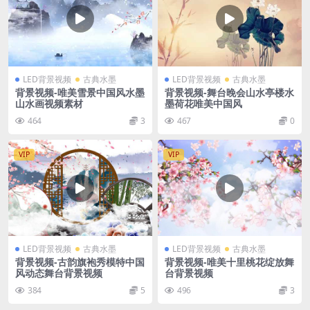
LED背景视频
古典水墨
LED背景视频
古典水墨
背景视频-唯美雪景中国风水墨
背景视频-舞台晚会山水亭楼水
山水画视频素材
墨荷花唯美中国风
464
3
467
0
VIP
VIP
LED背景视频
古典水墨
LED背景视频
古典水墨
背景视频-古韵旗袍秀模特中国
背景视频-唯美十里桃花绽放舞
风动态舞台背景视频
台背景视频
384
5
496
3