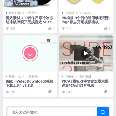
音效合辑
自然天气
PR模板
LOGO标志
音效素材-100种冬日寒冷冰冻
PR模板-9个简约通用动态图形
结冰破碎裂开无损音效 SFXto
logo标志开场视频模板
ols Ice
343
0
110
3
视频下载
下载软件
PR模板
照片相册
BilibiliVideoDownload(视频
PR/AE模板-3种复古泼墨水墨
下载工具) v3.3.3
过渡转场幻灯片视频
298
0
1.1K
0