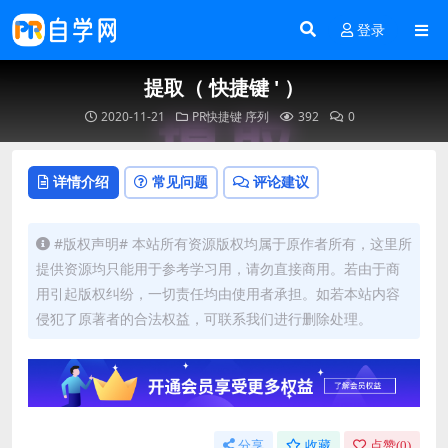
登录
提取（ 快捷键 ' ）
2020-11-21
PR快捷键
序列
392
0
详情介绍
常见问题
评论建议
#版权声明# 本站所有资源版权均属于原作者所有，这里所
提供资源均只能用于参考学习用，请勿直接商用。若由于商
用引起版权纠纷，一切责任均由使用者承担。如若本站内容
侵犯了原著者的合法权益，可联系我们进行删除处理。
分享
收藏
点赞(
0
)