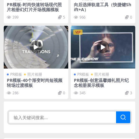
PR模板-时尚快速转场现代照
向后选择轨道工具（快捷键Sh
片相册幻灯片开场视频模板
ift+A）
399
5
966
0
VIP
PR模板
照片相册
PR模板
照片相册
PR模板-40个渐变时尚短视频
PR模板-创意温馨婚礼照片纪
转场过渡模板
念相册展示模板
286
0
345
3