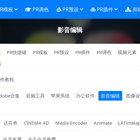
PR模板
PR调色
PR预设
PR插件
剪
影音编辑
程
PR快捷键
PR模板
PR预设
PR插件
PR调色
视频元素
选
件教程
dobe合集
音频工具
苹果系统
办公软件
影音编辑
图像设
达芬奇
CINEMA 4D
Media Encoder
Animate
LRTimela
会员专属
永久会员免费