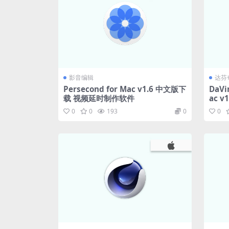
影音编辑
达芬
Persecond for Mac v1.6 中文版下
DaVin
载 视频延时制作软件
ac 
奇调
0
0
193
0
0