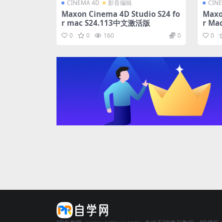
CINEMA 4D
影音编辑
CIN
Maxon Cinema 4D Studio S24 fo
Maxo
r mac S24.113中文激活版
r M
0
0
160
0
0