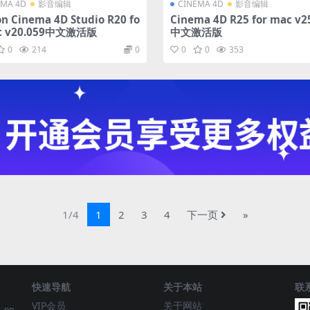
EMA 4D
影音编辑
CINEMA 4D
影音编辑
n Cinema 4D Studio R20 fo
Cinema 4D R25 for mac v2
ac v20.059中文激活版
中文激活版
0
214
0
0
0
353
1/4
1
2
3
4
下一页
»
快速导航
关于本站
联
VIP会员
关于网站