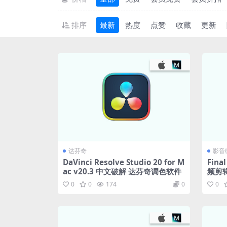
排序
最新
热度
点赞
收藏
更新
达芬奇
影音
DaVinci Resolve Studio 20 for M
Final
ac v20.3 中文破解 达芬奇调色软件
频剪
0
0
174
0
0