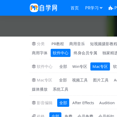
首页
PR学习
分类
PR教程
商用音乐
短视频摄影教
商用字体
软件中心
终身会员专属
独家精
软件中心
全部
Win专区
Mac专区
软
Mac专区
全部
视频工具
图片工具
A
媒体播放
系统工具
影音编辑
全部
After Effects
Audition
价格
全部
免费
会员免费
会员折扣