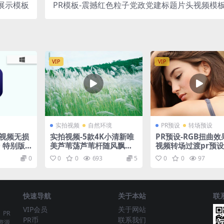
展示模板
PR模板-震撼红色粒子党政党建标题片头视频模
VIP
VIP
实拍视频
自然环境
PR预设
转场预设
Al(视频无损
实拍视频-5款4K小清新唯
PR预设-RGB扭曲效
0 特别版
美芦苇荡芦苇杆随风飘动
视频转场过渡pr预
视频素材
0
0
0
693
5
0
0
97
快速导航
关于本站
联
VIP会员
关于网站
、PR
PR币
联系我们
资源