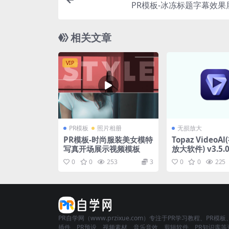
PR模板-冰冻标题字幕效果
相关文章
VIP
PR模板
照片相册
无损放大
PR模板-时尚服装美女模特
Topaz Video
写真开场展示视频模板
放大软件) v3.5.
+便携版
0
0
253
3
0
0
225
PR自学网（www.przixue.com）专注于PR学习教程、PR模板
插件、PR预设、视频素材、音乐音效、剪辑软件、PR知识库等