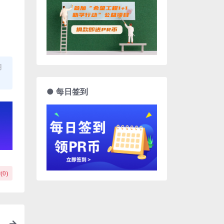
用
● 每日签到
(
0
)