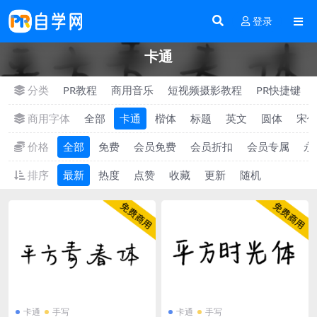
登录
卡通
分类
PR教程
商用音乐
短视频摄影教程
PR快捷键
商用字体
全部
卡通
楷体
标题
英文
圆体
宋
价格
全部
免费
会员免费
会员折扣
会员专属
永
排序
最新
热度
点赞
收藏
更新
随机
卡通
手写
卡通
手写