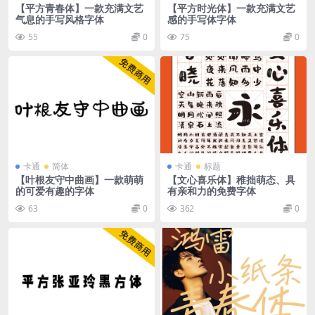
【平方青春体】一款充满文艺
【平方时光体】一款充满文艺
气息的手写风格字体
感的手写体字体
55
0
75
0
卡通
简体
卡通
标题
【叶根友守中曲画】一款萌萌
【文心喜乐体】稚拙萌态、具
的可爱有趣的字体
有亲和力的免费字体
63
0
362
0