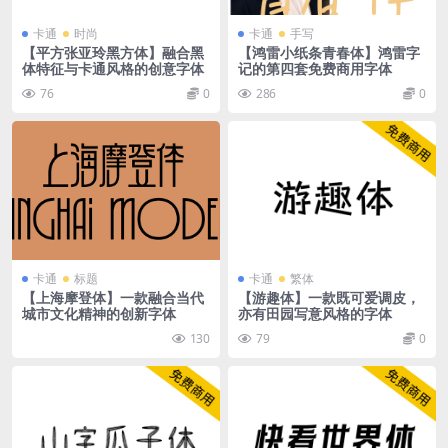
卡通
时尚
卡通
手写
【平方张亚玲黑方体】融合黑
【鸿雷小纸条青春体】鸿雷字
体特征与卡通风格的创意字体
记的第四套免费商用字体
76
0
286
0
卡通
标题
卡通
繁体
【上海摩登体】一款融合当代
【游趣体】一款既可爱调皮，
城市文化精神的创新字体
亦有田园写意风格的字体
130
79
0