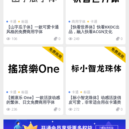
卡通
标题
商用字体
卡通
【山字瓜子体】一款可爱卡通
【快看世界体】快看KKDC出
风格的免费商用字体
品，融入快看ACGN文化
106
0
249
0
卡通
标题
卡通
标题
【摇滚乐 One】一款活泼动感
【标小智龙珠体】动感活泼俏
的繁体、日文免费商用字体
皮可爱，非常适合用在卡通类
236
0
272
0