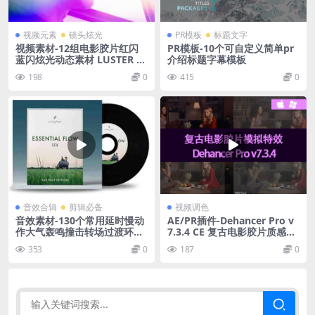
视频元素
镜头炫光
PR模板
标题文字
视频素材-12组电影胶片红闪
PR模板-10个可自定义简单pr
蓝闪炫光动态素材 LUSTER Fil
介绍标题字幕模板
m Burns Light Leaks
198
0
415
0
音效合辑
剪辑必备
视频调色
音效素材-130个常用延时慢动
AE/PR插件-Dehancer Pro v
作大气轰鸣撞击转场过渡环境
7.3.4 CE 复古电影胶片质感调
氛围渲染
色插件
353
0
187
0