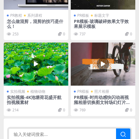
PR教程
系列课程
PR模板
标题文字
怎么做混剪，混剪的技巧是什
PR模板-玻璃破碎效果文字效
么！
果展示模板
253
0
737
0
实拍视频
植物动物
PR模板
照片相册
实拍视频-4K池塘荷花盛开航
PR模板-时尚动感快闪动画视
拍视频素材
频相册切换图文转场幻灯片视
频模板
214
0
769
0