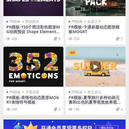
PR模板
数据图表
PR模板
标题文字
PR模板-150个简洁彩色图形M
PR模板-卡通标题动态图形模
G动画预设 Shape Elements
板MOGRT
for Premiere Pro
406
0
650
5
VIP
PR模板
卡通动漫
PR模板
图文展示
PR模板-表情包动态图形MOG
PR模板-夏季旅行多种动画元
RT表情符号模板
素和出色的夏季视觉效果视频
模板
248
0
194
3