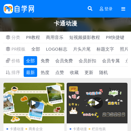
登录
卡通动漫
分类
PR教程
商用音乐
短视频摄影教程
PR快捷键
PR模板
全部
LOGO标志
片头片尾
标题文字
照片
价格
全部
免费
会员免费
会员折扣
会员专属
永
排序
最新
热度
点赞
收藏
更新
随机
VIP
卡通动漫
商务企业
卡通动漫
栏目包装