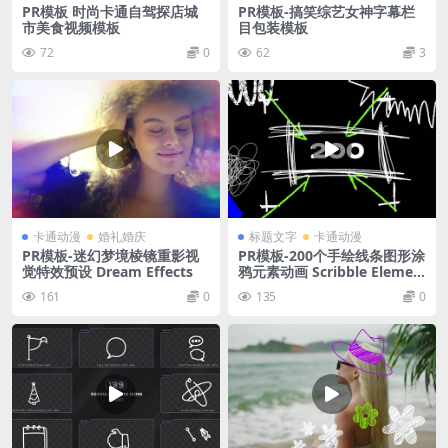
PR模板 时尚卡通自驾探店城
PR模板-搞笑综艺女神字幕栏
市美食视频模板
目包装模板
72
0
62
3
卡通动漫
婚礼婚庆
标题文字
卡通动漫
PR模板-迷幻梦境棱镜重影视
PR模板-200个手绘线条图形涂
觉特效预设 Dream Effects
鸦元素动画 Scribble Elemen
ts
161
0
135
0