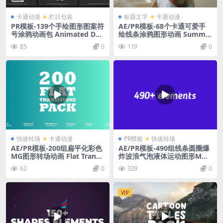
卡通动漫
栏目包装
标题文字
卡通动漫
PR模板-139个手绘图形图案符
AE/PR模板-68个卡通可爱手
号涂鸦动画包 Animated Doo
绘线条涂鸦图形动画 Summe
dle MOGRT Pack
r Scribble Icons
85
0
119
0
快速转场
卡通动漫
PR模板
快速转场
AE/PR模板-200组扁平化彩色
AE/PR模板-490组线条圆圈爆
MG图形转场动画 Flat Transit
炸波浪气泡液体运动图形MG
ions Pack
元素动画
62
0
329
0
VIP