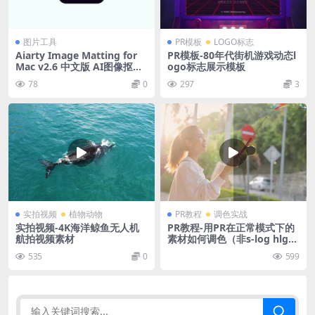
图片工具
PR模板
LOGO标志
Aiarty Image Matting for
PR模板-80年代街机游戏动态l
Mac v2.6 中文版 AI图像抠图
ogo标志展示模板
软件
78
0
297
3
实拍视频
植物动物
PR教程
调色实战
实拍视频-4K海洋鲸鱼无人机
PR教程-用PR在正常模式下的
航拍视频素材
素材如何调色（非s-log hlg素
材）
535
0
599