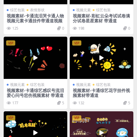
综艺包装
表情形状
视频元素
综艺包装
视频素材-卡通流泪哭卡通人物
视频素材-彩虹云朵考试试卷满
视频元素卡通挂件带通道视频
分试卷星星素材 带通道
125
0
198
0
VIP
VIP
视频元素
综艺包装
视频元素
综艺包装
视频素材-卡通综艺感叹号流泪
视频素材-卡通综艺花字挂件视
爱心问号悲伤视频素材 带通道
频素材带通道
177
5
132
5
VIP
VIP