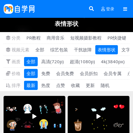
登录
表情形状
分类
PR教程
商用音乐
短视频摄影教程
PR快捷键
视频元素
全部
综艺包装
干扰故障
表情形状
文字
画质
全部
高清(720p)
超清(1080p)
4k(3840px)
价格
全部
免费
会员免费
会员折扣
会员专属
永
排序
最新
热度
点赞
收藏
更新
随机