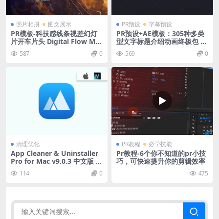
照片相册
图文展示
PR预设
字幕预设
PR模板-科技感线条视差幻灯
PR预设+AE模板：305种多类
片开车片头 Digital Flow Mo
型文字标题介绍动画终极包 Ti
dern Opener
tles Ultimate Pack+使用教
587
0
569
0
程
清理优化
PR教程
必学技能
App Cleaner & Uninstaller
Pr教程-6个你不知道的pr小技
Pro for Mac v9.0.3 中文版 M
巧，可快速提升你的剪辑效率
ac软件卸载工具
114
0
475