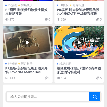
PR预设
转场预设
PR模板
照片相册
PR预设-唯美梦幻散景泄漏效
PR模板-时尚快速转场现代照
果转场预设
片相册幻灯片开场视频模板
375
0
399
5
VIP
PR模板
照片相册
转场划屏
PR模板-美好回忆相册照片开
视频素材-25组卡通MG流体图
场 Favorite Memories
形运动转场素材
1.1K
0
134
5