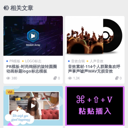
相关文章
PR模板
LOGO标志
音效合辑
人声音效
PR模板-时尚绚丽的旋转圆圈
音效素材-114个人群聚集欢呼
动画标题logo标志模板
声掌声嘘声WAV无损音效
380
0
1.3K
0
VIP