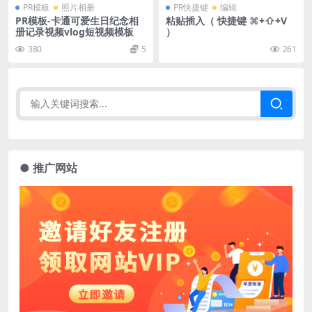
PR模板
照片相册
PR快捷键
编辑
PR模板-卡通可爱生日纪念相
粘贴插入（ 快捷键 ⌘+⇧+V
册记录视频vlog短视频模板
）
380
5
261
● 推广网站