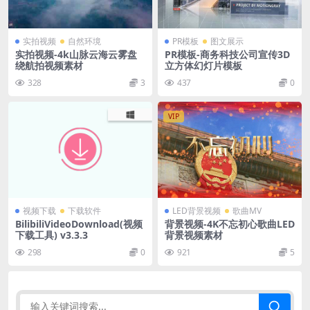
实拍视频
自然环境
PR模板
图文展示
实拍视频-4k山脉云海云雾盘
PR模板-商务科技公司宣传3D
绕航拍视频素材
立方体幻灯片模板
328
3
437
0
VIP
视频下载
下载软件
LED背景视频
歌曲MV
BilibiliVideoDownload(视频
背景视频-4K不忘初心歌曲LED
下载工具) v3.3.3
背景视频素材
298
0
921
5