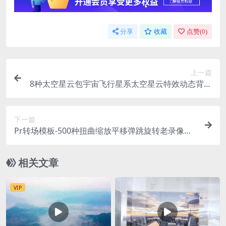
分享
收藏
点赞(
0
)
上一篇
8种太空星云包宇宙飞行星系太空星云特效动态背景
视频素材
下一篇
Pr转场模板-500种扭曲缩放平移弹跳旋转老录像带
干扰毛刺分割变色光效无缝视频转场预设 Transitio
ns
相关文章
VIP