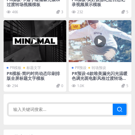
过渡转场视频模板
录视频展示模板
466
3
232
5
VIP
PR模板
标题文字
PR预设
转场预设
PR模板-简约时尚动态印刷排
PR预设-6款唯美漏光闪光温暖
版全屏标题文字模板
色调光斑电影风格过渡转场预
设
294
0
1.0K
5