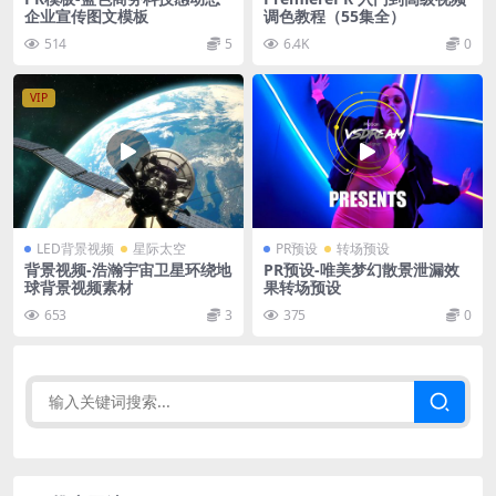
企业宣传图文模板
调色教程（55集全）
514
5
6.4K
0
VIP
LED背景视频
星际太空
PR预设
转场预设
背景视频-浩瀚宇宙卫星环绕地
PR预设-唯美梦幻散景泄漏效
球背景视频素材
果转场预设
653
3
375
0