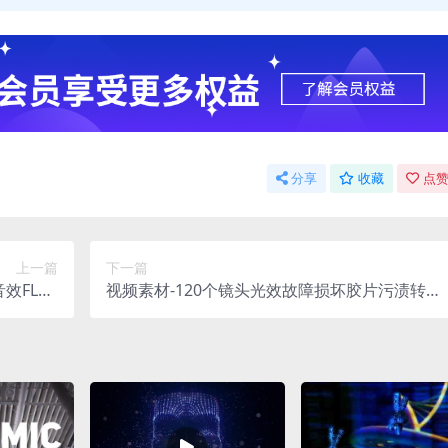
分享
收藏
点赞
上一篇
下一篇
效FLAC
视频素材-120个镜头光效故障损坏胶片污渍转场
格式
过渡4K视频素材 Transitions