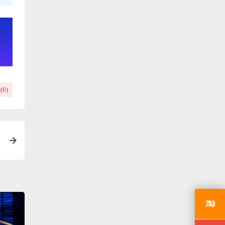
(
0
)