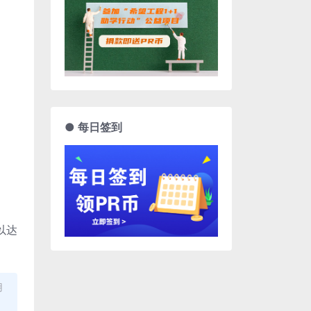
● 每日签到
以达
用