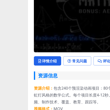
详情介绍
常见问题
评
资源信息
资源介绍：
包含240个预渲染动画项目：8
虹灯风格的数学公式。每个项目长度4-12
频、制作技术、覆盖、教育、跟踪等。
视频格式：
MOV