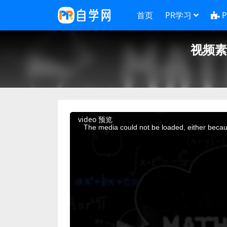
首页
PR学习
视频素
This
video 预览
is
a
The media could not be loaded, either becaus
modal
window.