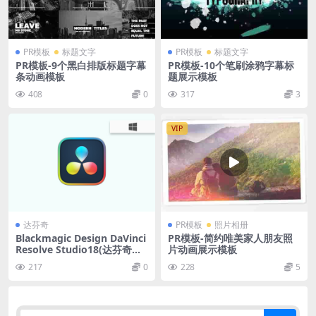
PR模板
标题文字
PR模板
标题文字
PR模板-9个黑白排版标题字幕
PR模板-10个笔刷涂鸦字幕标
条动画模板
题展示模板
408
0
317
3
VIP
达芬奇
PR模板
照片相册
Blackmagic Design DaVinci
PR模板-简约唯美家人朋友照
Resolve Studio18(达芬奇调
片动画展示模板
色剪辑) v18.6.4 中文版
217
0
228
5