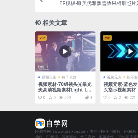
PR模板-唯美优雅飘雪效果相册照片
相关文章
VIP
VIP
视频元素
粒子光效
视频元素
指示标
视频素材-70组镜头光晕光
视频元素-蓝色
斑高清视频素材Light Le
头指示视频素材
aks
0
0
599
3
0
2
221
PR自学网（www.przixue.com）专注于PR学习教程、PR模板
插件、PR预设、视频素材、音乐音效、剪辑软件、PR知识库等