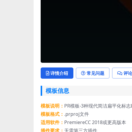
详情介绍
常见问题
评
模板信息
模板说明：
PR模板-3种现代简洁扁平化标志
模板格式：
.prproj文件
适用软件：
PremiereCC 2018或更高版本
插件要求：
无需第三方插件