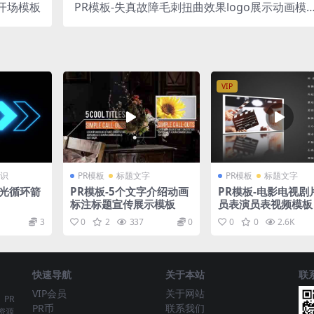
开场模板
PR模板-失真故障毛刺扭曲效果logo展示动画模
板
VIP
识
PR模板
标题文字
PR模板
标题文字
发光循环箭
PR模板-5个文字介绍动画
PR模板-电影电视剧
标注标题宣传展示模板
员表演员表视频模板
3
0
2
337
0
0
0
2.6K
快速导航
关于本站
联
VIP会员
关于网站
、PR
PR币
联系我们
资源