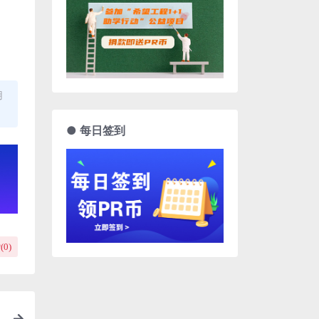
用
● 每日签到
(
0
)