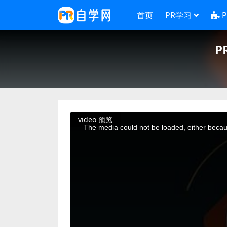
首页
PR学习
P
This
video 预览
is
a
The media could not be loaded, either becaus
modal
window.