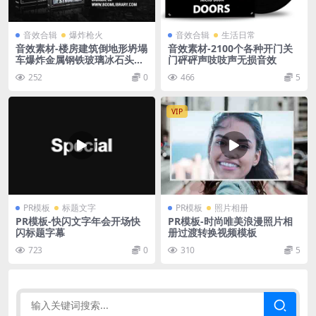
音效合辑
爆炸枪火
音效合辑
生活日常
音效素材-楼房建筑倒地形坍塌
音效素材-2100个各种开门关
车爆炸金属钢铁玻璃冰石头木
门砰砰声吱吱声无损音效
破碎
252
0
466
5
VIP
PR模板
标题文字
PR模板
照片相册
PR模板-快闪文字年会开场快
PR模板-时尚唯美浪漫照片相
闪标题字幕
册过渡转换视频模板
723
0
310
5