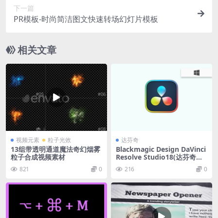
下一篇
PR模板-时尚简洁图文快速转场幻灯片模板
相关文章
视频元素
粒子光效
达芬奇
13组带透明通道魔法奇幻烟雾
Blackmagic Design DaVinci
粒子合成视频素材
Resolve Studio18(达芬奇调
色剪辑) v18.6.4 中文版
821
0
216
0