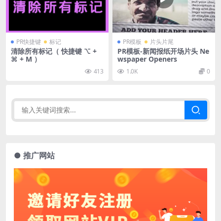
PR快捷键
标记
PR模板
片头片尾
清除所有标记（ 快捷键 ⌥ +
PR模板-新闻报纸开场片头 Ne
⌘ + M ）
wspaper Openers
413
1.0K
0
● 推广网站