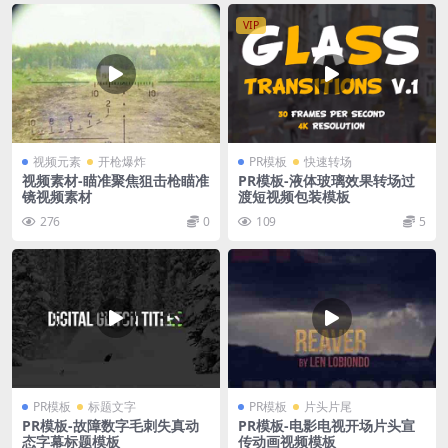
VIP
视频元素
开枪爆炸
PR模板
快速转场
视频素材-瞄准聚焦狙击枪瞄准
PR模板-液体玻璃效果转场过
镜视频素材
渡短视频包装模板
276
0
109
5
PR模板
标题文字
PR模板
片头片尾
PR模板-故障数字毛刺失真动
PR模板-电影电视开场片头宣
态字幕标题模板
传动画视频模板