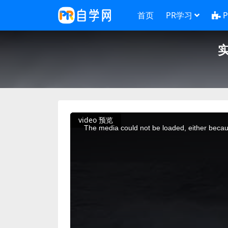
首页
PR学习
This
video 预览
is
a
The media could not be loaded, either becaus
modal
window.