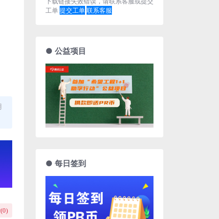
下载链接失效错误，请联系客服或提交
工单
提交工单
联系客服
● 公益项目
用
● 每日签到
(
0
)