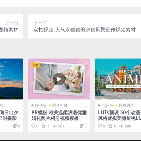
上一篇
下一篇
视频素材
实拍视频-大气水稻稻田水稻风景宣传视频素材
VIP
境
PR模板
照片相册
PR调色
风格调色
山间日出夕
PR模板-唯美温柔浪漫优雅
LUTs预设-50个动
延时摄影
婚礼照片相册视频模板
风格虚拟美丽鲜艳LU
色预设和Lightro
0
0
1
667
3
0
0
988