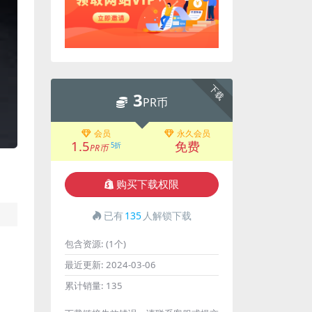
下载
3
PR币
会员
永久会员
1.5
免费
5折
PR币
购买下载权限
已有
135
人解锁下载
包含资源:
(1个)
最近更新:
2024-03-06
累计销量:
135