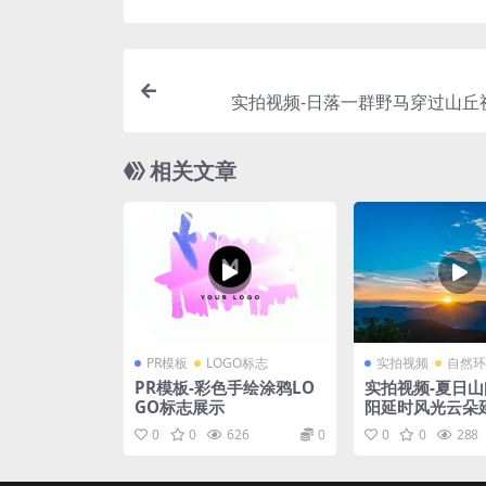
实拍视频-日落一群野马穿过山丘
相关文章
PR模板
LOGO标志
实拍视频
自然环
PR模板-彩色手绘涂鸦LO
实拍视频-夏日
GO标志展示
阳延时风光云朵
0
0
626
0
0
0
288