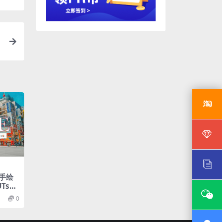
漫手绘
Ts调
om预设
0