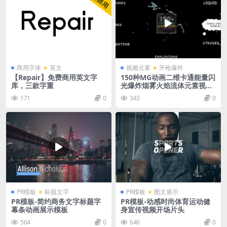
商用字体
英文
视频元素
开枪爆炸
【Repair】免费商用英文字
150种MG动画二维卡通能量闪
库，三款字重
光爆炸烟雾火焰流体元素视频
素材
171
0
343
0
PR模板
标题文字
PR模板
图文展示
PR模板-简约商务文字标题字
PR模板-动感时尚体育运动健
幕条动画展示模板
身宣传视频开场片头
564
0
646
0