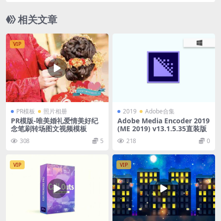
Bigfilms – INFERNO Pack
相关文章
VIP
PR模板
照片相册
2019
Adobe合集
PR模版-唯美婚礼爱情美好纪
Adobe Media Encoder 2019
念笔刷转场图文视频模板
(ME 2019) v13.1.5.35直装版
308
5
218
0
VIP
VIP